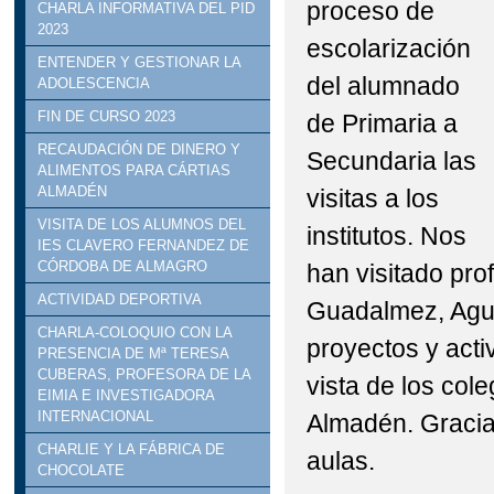
proceso de
CHARLA INFORMATIVA DEL PID
2023
escolarización
ENTENDER Y GESTIONAR LA
del alumnado
ADOLESCENCIA
FIN DE CURSO 2023
de Primaria a
RECAUDACIÓN DE DINERO Y
Secundaria las
ALIMENTOS PARA CÁRTIAS
ALMADÉN
visitas a los
VISITA DE LOS ALUMNOS DEL
institutos. Nos
IES CLAVERO FERNANDEZ DE
CÓRDOBA DE ALMAGRO
han visitado pr
ACTIVIDAD DEPORTIVA
Guadalmez, Agud
CHARLA-COLOQUIO CON LA
proyectos y act
PRESENCIA DE Mª TERESA
CUBERAS, PROFESORA DE LA
vista de los col
EIMIA E INVESTIGADORA
INTERNACIONAL
Almadén. Gracias
CHARLIE Y LA FÁBRICA DE
aulas.
CHOCOLATE