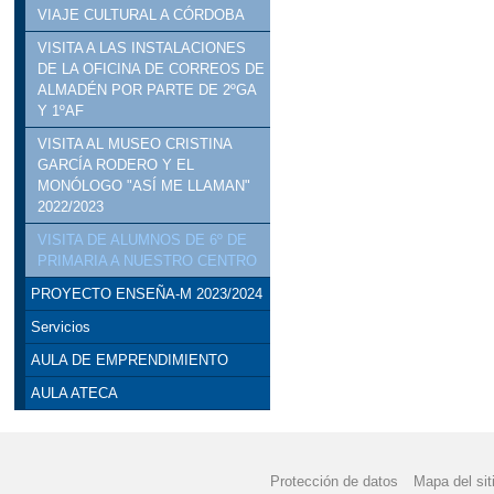
VIAJE CULTURAL A CÓRDOBA
VISITA A LAS INSTALACIONES
DE LA OFICINA DE CORREOS DE
ALMADÉN POR PARTE DE 2ºGA
Y 1ºAF
VISITA AL MUSEO CRISTINA
GARCÍA RODERO Y EL
MONÓLOGO "ASÍ ME LLAMAN"
2022/2023
VISITA DE ALUMNOS DE 6º DE
PRIMARIA A NUESTRO CENTRO
PROYECTO ENSEÑA-M 2023/2024
Servicios
AULA DE EMPRENDIMIENTO
AULA ATECA
Protección de datos
Mapa del sit