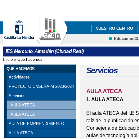
Pa
co
pri
NUESTRO CENTRO
EducamosC
FONDO SOCIAL EUR
IES Mercurio, Almadén (Ciudad Real)
Inicio
»
Qué hacemos
Se encuentra usted aquí
Servicios
QUÉ HACEMOS
Actividades
PROYECTO ENSEÑA-M 2023/2024
AULA ATECA
Servicios
1. AULA ATECA
AULA ATECA
El aula ATECA del I.E.S
AULA ATECA
raíz de la publicación 
AULA DE EMPRENDIMIENTO
Consejería de Educación
AULA ATECA
aulas de tecnología ap