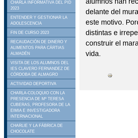
alumnos han rec
CHARLA INFORMATIVA DEL PID
2023
delante del mura
ENTENDER Y GESTIONAR LA
este motivo. Po
ADOLESCENCIA
distintas e irre
FIN DE CURSO 2023
construir el mara
RECAUDACIÓN DE DINERO Y
ALIMENTOS PARA CÁRTIAS
vida.
ALMADÉN
VISITA DE LOS ALUMNOS DEL
IES CLAVERO FERNANDEZ DE
CÓRDOBA DE ALMAGRO
ACTIVIDAD DEPORTIVA
CHARLA-COLOQUIO CON LA
PRESENCIA DE Mª TERESA
CUBERAS, PROFESORA DE LA
EIMIA E INVESTIGADORA
INTERNACIONAL
CHARLIE Y LA FÁBRICA DE
CHOCOLATE