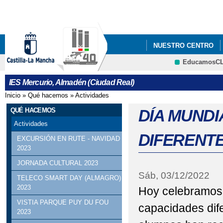
Pa
co
pri
NUESTRO CENTRO
EducamosC
FONDO SOCIAL EUR
IES Mercurio, Almadén (Ciudad Real)
Inicio
»
Qué hacemos
»
Actividades
Se encuentra usted aquí
QUÉ HACEMOS
DÍA MUNDI
Actividades
DIFERENTE
EXCURSIÓN EN RUTE - NAVIDAD
2023
JORNADA CULTURAL 2023
Sáb, 03/12/2022
TELECO SMART DAY (ALMAGRO)
2023
Hoy celebramos 
VISTIA PARQUE PUY DU FOU
capacidades dif
2023