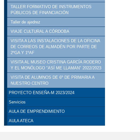
TALLER FORMATIVO DE INSTRUMENTOS
PÚBLICOS DE FINANCIACIÓN
Taller de ajedrez
VIAJE CULTURAL A CÓRDOBA
VISITA A LAS INSTALACIONES DE LA OFICINA
DE CORREOS DE ALMADÉN POR PARTE DE
2ºGA Y 1ºAF
VISITA AL MUSEO CRISTINA GARCÍA RODERO
Y EL MONÓLOGO "ASÍ ME LLAMAN" 2022/2023
VISITA DE ALUMNOS DE 6º DE PRIMARIA A
NUESTRO CENTRO
PROYECTO ENSEÑA-M 2023/2024
Servicios
AULA DE EMPRENDIMIENTO
AULA ATECA