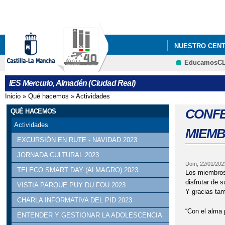
NUESTRO CEN
EducamosC
IES Mercurio, Almadén (Ciudad Real)
Inicio
»
Qué hacemos
»
Actividades
Se encuentra usted aquí
CONFE
QUÉ HACEMOS
Actividades
MIEMB
EXCURSIÓN EN RUTE - NAVIDAD 2023
JORNADA CULTURAL 2023
Dom, 22/01/202
TELECO SMART DAY (ALMAGRO) 2023
Los miembros 
disfrutar de 
VISTIA PARQUE PUY DU FOU 2023
Y gracias tam
CHARLA INFORMATIVA DEL PID 2023
“Con el alma 
ENTENDER Y GESTIONAR LA ADOLESCENCIA