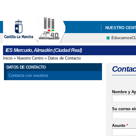
NUESTRO CEN
EducamosC
IES Mercurio, Almadén (Ciudad Real)
Inicio
»
Nuestro Centro
»
Datos de Contacto
Se encuentra usted aquí
Contac
DATOS DE CONTACTO
Contacta con nosotros
Nombre y Ap
Su correo el
Asunto
*