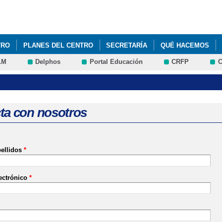
Pasar al
contenido
principal
TRO
PLANES DEL CENTRO
SECRETARÍA
QUÉ HACEMOS
LM
Delphos
Portal Educación
CRFP
C
ta con nosotros
ellidos
*
ectrónico
*