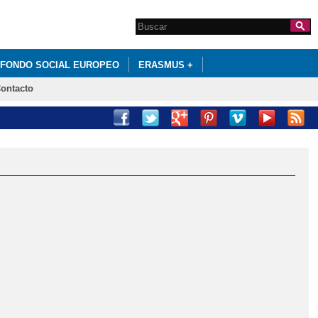
Search this site
Formulario de
búsqueda
FONDO SOCIAL EUROPEO
ERASMUS +
ontacto