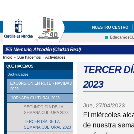
Pa
co
pri
NUESTRO CENTRO
EducamosC
FONDO SOCIAL EUR
IES Mercurio, Almadén (Ciudad Real)
Inicio
»
Qué hacemos
»
Actividades
Se encuentra usted aquí
QUÉ HACEMOS
TERCER DÍ
Actividades
2023
EXCURSIÓN EN RUTE - NAVIDAD
2023
JORNADA CULTURAL 2023
Jue, 27/04/2023
SEGUNDO DÍA DE LA
SEMANA CULTURA 2023
El miércoles alc
TERCER DÍA DE LA
de nuestra sema
SEMANA CULTURAL 2023