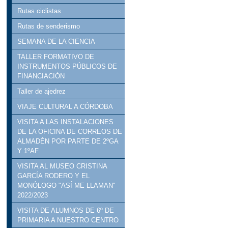
Rutas ciclistas
Rutas de senderismo
SEMANA DE LA CIENCIA
TALLER FORMATIVO DE
INSTRUMENTOS PÚBLICOS DE
FINANCIACIÓN
Taller de ajedrez
VIAJE CULTURAL A CÓRDOBA
VISITA A LAS INSTALACIONES
DE LA OFICINA DE CORREOS DE
ALMADÉN POR PARTE DE 2ºGA
Y 1ºAF
VISITA AL MUSEO CRISTINA
GARCÍA RODERO Y EL
MONÓLOGO "ASÍ ME LLAMAN"
2022/2023
VISITA DE ALUMNOS DE 6º DE
PRIMARIA A NUESTRO CENTRO