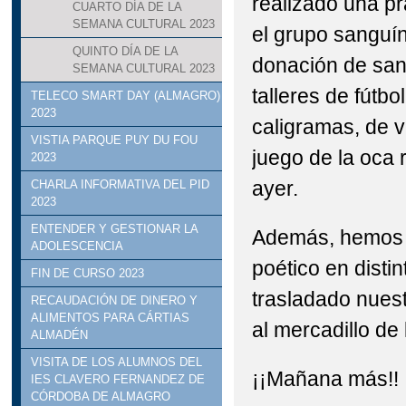
realizado una pr
CUARTO DÍA DE LA
SEMANA CULTURAL 2023
el grupo sanguín
QUINTO DÍA DE LA
donación de san
SEMANA CULTURAL 2023
talleres de fútbo
TELECO SMART DAY (ALMAGRO)
2023
caligramas, de v
VISTIA PARQUE PUY DU FOU
juego de la oca
2023
ayer.
CHARLA INFORMATIVA DEL PID
2023
ENTENDER Y GESTIONAR LA
Además, hemos as
ADOLESCENCIA
poético en disti
FIN DE CURSO 2023
trasladado nuest
RECAUDACIÓN DE DINERO Y
ALIMENTOS PARA CÁRTIAS
al mercadillo de 
ALMADÉN
VISITA DE LOS ALUMNOS DEL
¡¡Mañana más!!
IES CLAVERO FERNANDEZ DE
CÓRDOBA DE ALMAGRO