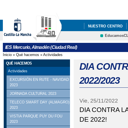
Pa
co
pri
NUESTRO CENTRO
EducamosC
FONDO SOCIAL EUR
IES Mercurio, Almadén (Ciudad Real)
Inicio
»
Qué hacemos
»
Actividades
Se encuentra usted aquí
QUÉ HACEMOS
DIA CONTR
Actividades
2022/2023
EXCURSIÓN EN RUTE - NAVIDAD
2023
JORNADA CULTURAL 2023
Vie, 25/11/2022
TELECO SMART DAY (ALMAGRO)
2023
DIA CONTRA L
VISTIA PARQUE PUY DU FOU
DE 2022!
2023