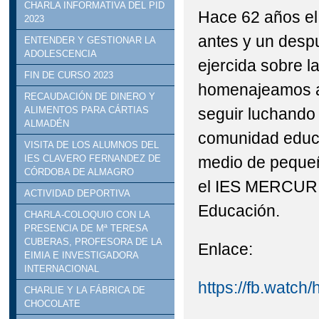
CHARLA INFORMATIVA DEL PID
Hace 62 años el
2023
antes y un despu
ENTENDER Y GESTIONAR LA
ADOLESCENCIA
ejercida sobre 
FIN DE CURSO 2023
homenajeamos a 
RECAUDACIÓN DE DINERO Y
seguir luchando 
ALIMENTOS PARA CÁRTIAS
ALMADÉN
comunidad educat
VISITA DE LOS ALUMNOS DEL
medio de pequeño
IES CLAVERO FERNANDEZ DE
CÓRDOBA DE ALMAGRO
el IES MERCURIO
ACTIVIDAD DEPORTIVA
Educación.
CHARLA-COLOQUIO CON LA
PRESENCIA DE Mª TERESA
CUBERAS, PROFESORA DE LA
Enlace:
EIMIA E INVESTIGADORA
INTERNACIONAL
https://fb.watch
CHARLIE Y LA FÁBRICA DE
CHOCOLATE