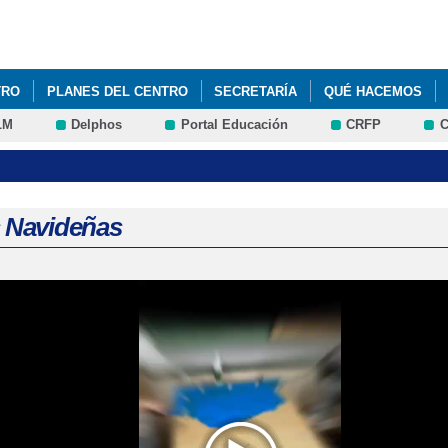
Pasar al
contenido
principal
TRO
PLANES DEL CENTRO
SECRETARÍA
QUÉ HACEMOS
LM
Delphos
Portal Educación
CRFP
C
s Navideñas