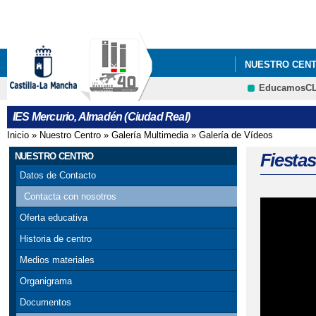
NUESTRO CEN
EducamosC
IES Mercurio, Almadén (Ciudad Real)
Inicio
»
Nuestro Centro
»
Galería Multimedia
»
Galería de Vídeos
Se encuentra usted aquí
Fiesta
NUESTRO CENTRO
Datos de Contacto
Contacta con nosotros
Oferta educativa
Historia de centro
Medios materiales
Organigrama
Documentos