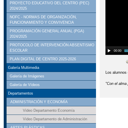
PROYECTO EDUCATIVO DEL CENTRO (PEC)
2024/2025
NOFC - NORMAS DE ORGANIZACIÓN,
FUNCIONAMIENTO Y CONVIVENCIA
PROGRAMACIÓN GENERAL ANUAL (PGA)
2024/2025
PROTOCOLO DE INTERVENCIÓN ABSENTISMO
ESCOLAR
00:00
PLAN DIGITAL DE CENTRO 2025-2026
Galería Multimedia
Los alumnos d
Galería de Imágenes
"Con el alma 
Galería de Vídeos
Departamentos
ADMINISTRACIÓN Y ECONOMÍA
Video Departamento Economía
Video Departamento de Administración
ARTES PLÁSTICAS