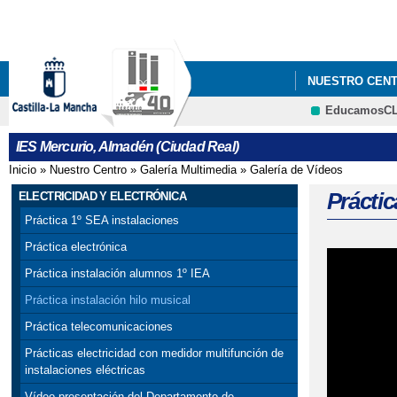
NUESTRO CEN
EducamosC
IES Mercurio, Almadén (Ciudad Real)
Inicio
»
Nuestro Centro
»
Galería Multimedia
»
Galería de Vídeos
Se encuentra usted aquí
Práctic
ELECTRICIDAD Y ELECTRÓNICA
Práctica 1º SEA instalaciones
Práctica electrónica
Práctica instalación alumnos 1º IEA
Práctica instalación hilo musical
Práctica telecomunicaciones
Prácticas electricidad con medidor multifunción de
instalaciones eléctricas
Vídeo presentación del Departamento de