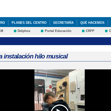
Pasar al
contenido
principal
TRO
PLANES DEL CENTRO
SECRETARÍA
QUÉ HACEMOS
LM
Delphos
Portal Educación
CRFP
C
a instalación hilo musical