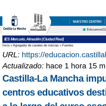
Pa
co
pri
NUESTRO CENTRO
EducamosC
FONDO SOCIAL EUR
IES Mercurio, Almadén (Ciudad Real)
Inicio
»
Agregador de canales de noticias
»
Fuentes
Se encuentra usted aquí
URL:
https://educacion.castil
Actualizado:
hace 1 hora 15 m
Castilla-La Mancha impu
centros educativos dest